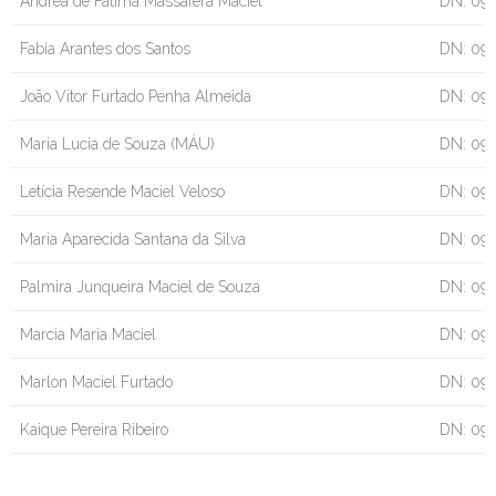
Andréa de Fátima Massafera Maciel
DN: 09/
Fabia Arantes dos Santos
DN: 09
João Vitor Furtado Penha Almeida
DN: 09
Maria Lucia de Souza (MÁU)
DN: 09
Letícia Resende Maciel Veloso
DN: 09
Maria Aparecida Santana da Silva
DN: 09
Palmira Junqueira Maciel de Souza
DN: 09
Marcia Maria Maciel
DN: 09
Marlon Maciel Furtado
DN: 09
Kaique Pereira Ribeiro
DN: 09