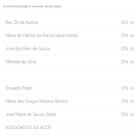
Bar Zé da Aurora
DN: 01/
Maria de Fátima da Rocha Nascimento
DN: 01
José dos Reis de Souza
DN: 01/
Meiriele da Silva
DN: 01/
Erivaldo Prado
DN: 02/
Maria das Graças Moreira Ramos
DN: 02
José Maria de Souza (Sete)
DN: 02
ASSOCIADOS DA ACCR: