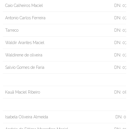
Caio Calheiros Maciel
DN: 07/
Antonio Carlos Ferreira
DN: 07/
Tarreco
DN: 07
Waldir Arantes Maciel
DN: 07/
Waldirene de oliveira
DN: 07/
Salvio Gomes de Faria
DN: 07/
Kauã Maciel Ribeiro
DN: 08
Isabela Oliveira Almeida
DN: 09