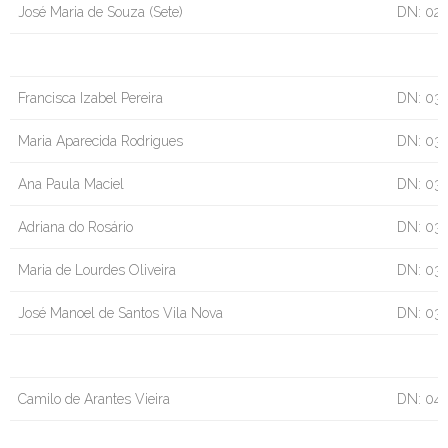
José Maria de Souza (Sete)
DN: 02
Francisca Izabel Pereira
DN: 03
Maria Aparecida Rodrigues
DN: 03
Ana Paula Maciel
DN: 03
Adriana do Rosário
DN: 03
Maria de Lourdes Oliveira
DN: 03
José Manoel de Santos Vila Nova
DN: 03/
Camilo de Arantes Vieira
DN: 04