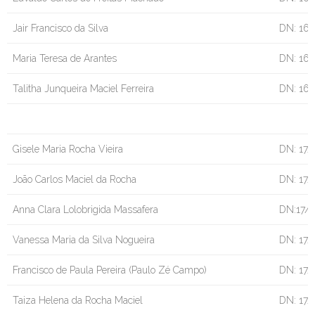
Jair Francisco da Silva
DN: 16
Maria Teresa de Arantes
DN: 16/
Talitha Junqueira Maciel Ferreira
DN: 16/
Gisele Maria Rocha Vieira
DN: 17/
João Carlos Maciel da Rocha
DN: 17/
Anna Clara Lolobrigida Massafera
DN:17/
Vanessa Maria da Silva Nogueira
DN: 17/
Francisco de Paula Pereira (Paulo Zé Campo)
DN: 17/
Taiza Helena da Rocha Maciel
DN: 17/