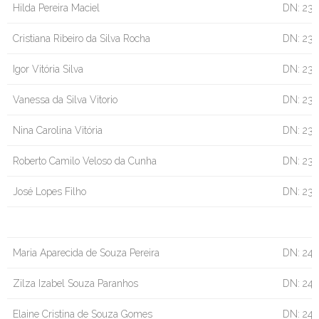
Hilda Pereira Maciel
DN: 23/
Cristiana Ribeiro da Silva Rocha
DN: 23
Igor Vitória Silva
DN: 23
Vanessa da Silva Vitorio
DN: 23
Nina Carolina Vitória
DN: 23
Roberto Camilo Veloso da Cunha
DN: 23/
José Lopes Filho
DN: 23/
Maria Aparecida de Souza Pereira
DN: 24
Zilza Izabel Souza Paranhos
DN: 24/
Elaine Cristina de Souza Gomes
DN: 24