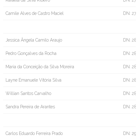
Rafaela da Silva Ribeiro
DN: 27/
Camile Alves de Castro Maciel
DN: 27
Jessica Ângela Camilo Araujo
DN: 28/
Pedro Gonçalves da Rocha
DN: 28
Maria da Conceição da Silva Moreira
DN: 28
Layne Emanuele Vitória Silva
DN: 28
Willian Santos Carvalho
DN: 28
Sandra Pereira de Arantes
DN: 28
Carlos Eduardo Ferreira Prado
DN: 29