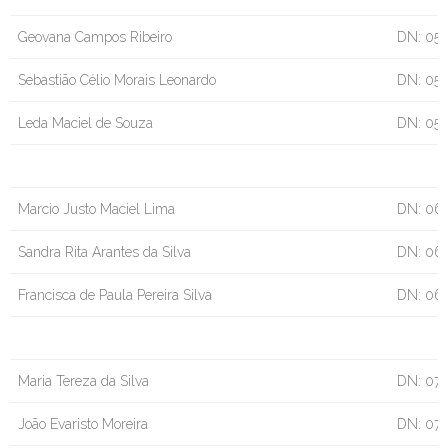
Geovana Campos Ribeiro
DN: 05
Sebastião Célio Morais Leonardo
DN: 05
Leda Maciel de Souza
DN: 05/
Marcio Justo Maciel Lima
DN: 06
Sandra Rita Arantes da Silva
DN: 06
Francisca de Paula Pereira Silva
DN: 06
Maria Tereza da Silva
DN: 07/
João Evaristo Moreira
DN: 07