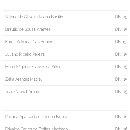
Sirlene de Oliveira Rocha Basílio
DN: 15/
Bráulio de Souza Arantes
DN: 15/
Karen Adriana Dias Aquino
DN 15/
Juliano Ribeiro Pereira
DN: 15/
Maria Efigênia Esteves da Silva
DN: 15/
Zélia Arantes Maciel
DN: 15/
João Gabriel Arnald
DN: 15
Rosana Aparecida da Rocha Nunes
DN: 16/
Edvaldo Carlos de Freitas Machado
DN: 16/