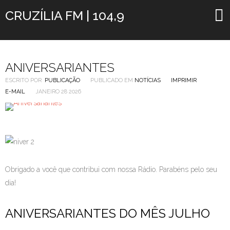
CRUZÍLIA FM | 104,9
ANIVERSARIANTES
ESCRITO POR
PUBLICAÇÃO
PUBLICADO EM
NOTÍCIAS
IMPRIMIR
E-MAIL
JANEIRO 28 2026
Obrigado a você que contribui com nossa Rádio. Parabéns pelo seu
dia!
ANIVERSARIANTES DO MÊS JULHO