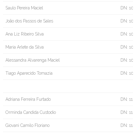
Saulo Pereira Maciel
DN: 10
João dos Passos de Sales
DN: 10/
Ana Liz Ribeiro Silva
DN: 10/
Maria Arlete da Silva
DN: 10/
Alessandra Alvarenga Maciel
DN: 10/
Tiago Aparecido Tomazia
DN: 10
Adriana Ferreira Furtado
DN: 11/
Orminda Candida Custodio
DN: 11/
Giovani Camilo Floriano
DN: 11/