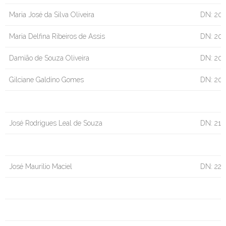
Maria José da Silva Oliveira
DN: 20/
Maria Delfina Ribeiros de Assis
DN: 20
Damião de Souza Oliveira
DN: 20
Gilciane Galdino Gomes
DN: 20/
José Rodrigues Leal de Souza
DN: 21/
José Maurilio Maciel
DN: 22/