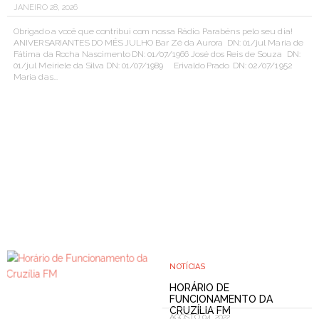
JANEIRO 28, 2026
Obrigado a você que contribui com nossa Rádio. Parabéns pelo seu dia!
ANIVERSARIANTES DO MÊS JULHO Bar Zé da Aurora DN: 01/jul Maria de
Fátima da Rocha Nascimento DN: 01/07/1966 José dos Reis de Souza DN:
01/jul Meiriele da Silva DN: 01/07/1989 Erivaldo Prado DN: 02/07/1952
Maria das...
NOTÍCIAS
HORÁRIO DE
FUNCIONAMENTO DA
CRUZÍLIA FM
AGOSTO 04, 2022